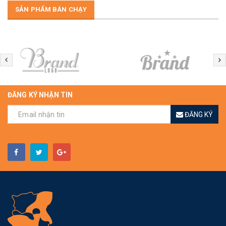
SẢN PHẨM BÁN CHẠY
ĐĂNG KÝ NHẬN TIN
ĐĂNG KÝ