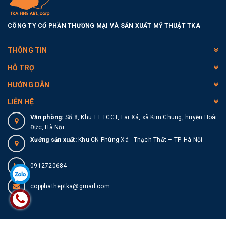
CÔNG TY CỔ PHẦN THƯƠNG MẠI VÀ SẢN XUẤT MỸ THUẬT TKA
THÔNG TIN
HỖ TRỢ
HƯỚNG DẪN
LIÊN HỆ
Văn phòng:
Số 8, Khu TT TCCT, Lai Xá, xã Kim Chung, huyện Hoài
Đức, Hà Nội
Xưởng sản xuất:
Khu CN Phùng Xá - Thạch Thất – TP. Hà Nội
0912720684
copphatheptka@gmail.com
© Bản quyền thuộc về
TKA