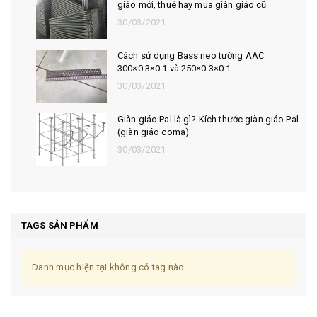
chuẩn MBG 531-17
03/03/2025
Bản vẽ coppha thép các loại bó vỉa
30/08/2022
Thi công coppha thép dầm cầu đổ tại chỗ
30/08/2022
TAGS SẢN PHẨM
Danh mục hiện tại không có tag nào.